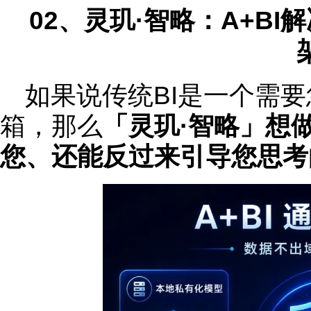
02、灵玑·智略：A+B
如果说传统BI是一个需
箱，那么
「灵玑·智略」想
您
、还
能反过来引导您思考