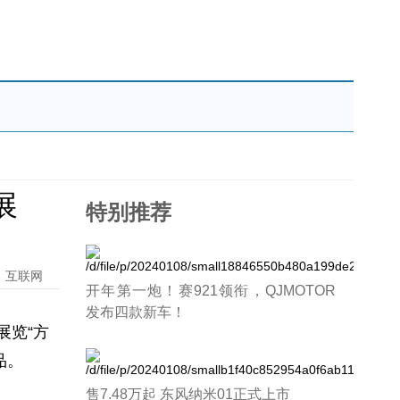
展
特别推荐
：互联网
开年第一炮！赛921领衔，QJMOTOR
发布四款新车！
展览“方
品。
售7.48万起 东风纳米01正式上市